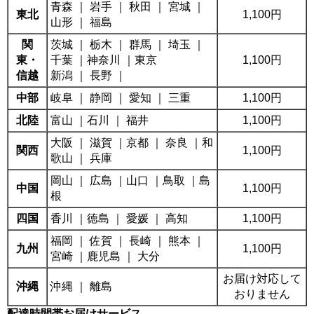
青森 ｜ 岩手 ｜ 秋田 ｜ 宮城 ｜
東北
1,100円
山形 ｜ 福島
関
茨城 ｜ 栃木 ｜ 群馬 ｜ 埼玉 ｜
東・
千葉 ｜神奈川 ｜東京
1,100円
信越
新潟 ｜ 長野 ｜
中部
岐阜 ｜ 静岡 ｜ 愛知 ｜ 三重
1,100円
北陸
富山 ｜石川 ｜ 福井
1,100円
大阪 ｜ 滋賀 ｜京都 ｜ 奈良 ｜和
関西
1,100円
歌山 ｜ 兵庫
岡山 ｜ 広島 ｜山口 ｜鳥取 ｜島
中国
1,100円
根
四国
香川 ｜徳島 ｜ 愛媛 ｜ 高知
1,100円
福岡 ｜ 佐賀 ｜ 長崎 ｜ 熊本 ｜
九州
1,100円
宮崎 ｜鹿児島 ｜ 大分
お届け対応して
沖縄
沖縄 ｜ 離島
おりません
配達時間帯お届けサービス