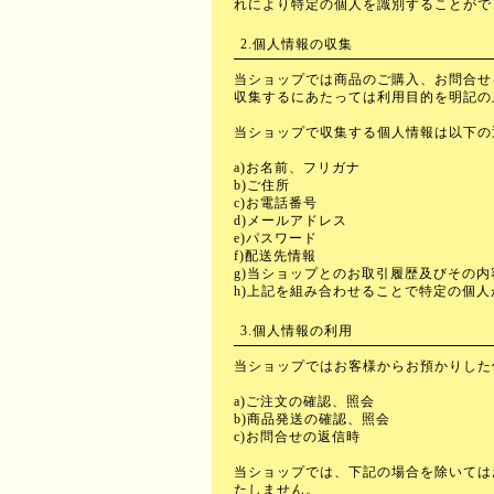
れにより特定の個人を識別することがで
2.個人情報の収集
当ショップでは商品のご購入、お問合せ
収集するにあたっては利用目的を明記の
当ショップで収集する個人情報は以下の
a)お名前、フリガナ
b)ご住所
c)お電話番号
d)メールアドレス
e)パスワード
f)配送先情報
g)当ショップとのお取引履歴及びその内
h)上記を組み合わせることで特定の個
3.個人情報の利用
当ショップではお客様からお預かりした
a)ご注文の確認、照会
b)商品発送の確認、照会
c)お問合せの返信時
当ショップでは、下記の場合を除いては
たしません。