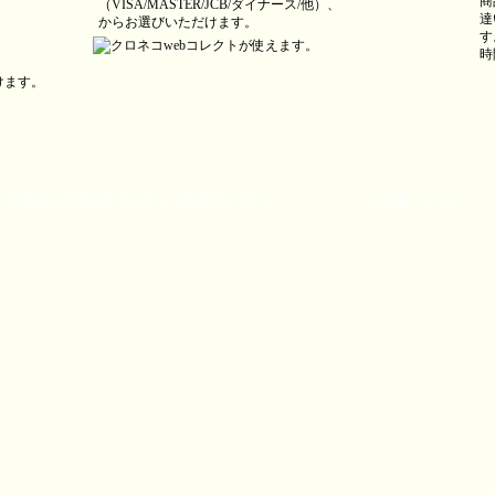
商
（VISA/MASTER/JCB/ダイナース/他）、
達
からお選びいただけます。
す
時
けます。