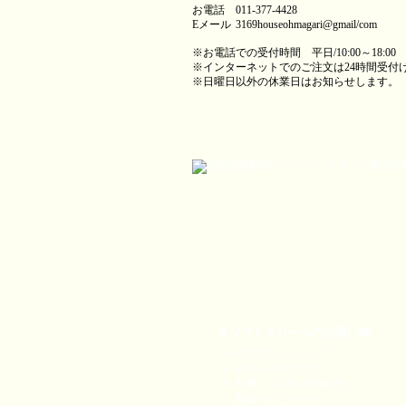
お電話
011‐377‐4428
Eメール
3169houseohmagari@gmail/com
※お電話での受付時間 平日/10:00～18:00
※インターネットでのご注文は24時間受付
※日曜日以外の休業日はお知らせします。
■ ソフトクリームのお買い物
オンラインショップ
おかいものガイド
札幌・北広島 店舗紹介
製品へのこだわり