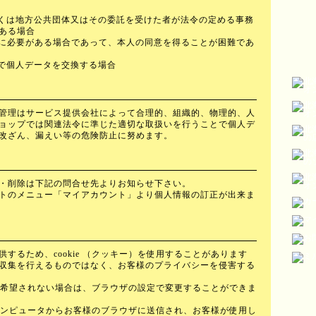
しくは地方公共団体又はその委託を受けた者が法令の定める事務
ある場合
めに必要がある場合であって、本人の同意を得ることが困難であ
社で個人データを交換する場合
管理はサービス提供会社によって合理的、組織的、物理的、人
ョップでは関連法令に準じた適切な取扱いを行うことで個人デ
改ざん、漏えい等の危険防止に努めます。
・削除は下記の問合せ先よりお知らせ下さい。
トのメニュー「マイアカウント」より個人情報の訂正が出来ま
するため、cookie （クッキー）を使用することがあります
収集を行えるものではなく、お客様のプライバシーを侵害する
入れを希望されない場合は、ブラウザの設定で変更することができま
バーコンピュータからお客様のブラウザに送信され、お客様が使用し