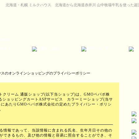
北海道・札幌 ミルクハウス 北海道から北海道赤井川 山中牧場牛乳を使った
トクリーム 通販ショップ(以下当ショップ)は、
GMOペパボ株
するショッピングカートASPサービス
カラーミーショップ
(当サ
るにあたりGMOペパボ株式会社の定めた
プライバシー・ポリシ
。
る情報であって、当該情報に含まれる氏名、生年月日その他の
ができるもの、及び他の情報と容易に照合することができ、そ