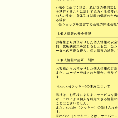
a)法令に基づく場合、及び国の機関若
を遂行することに対して協力する必要が
b)人の生命、身体又は財産の保護のた
る場合
c)当ショップを運営する会社の関連会
4.個人情報の安全管理
お客様よりお預かりした個人情報の安全
的、技術的施策を講じるとともに、当シ
ータへの不正な侵入、個人情報の紛失、
5.個人情報の訂正、削除
お客様からお預かりした個人情報の訂正
また、ユーザー登録された場合、当サイ
す。
6.cookie(クッキー)の使用について
当社は、お客様によりよいサービスを提供
が、これにより個人を特定できる情報の
ことはございません。
また、cookie （クッキー）の受け
す。
※cookie （クッキー）とは、サー