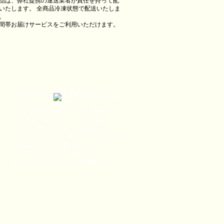
品は、弊社提携の運送業者が責任を持って配
いたします。 全商品冷凍状態で配送いたしま
。
間帯お届けサービスをご利用いただけます。
■ ソフトクリームラインナップ
バニラ ８、１０個セット
マンゴーサンデー ８、１０個セット
ナチュラルチーズ ８、１０個セット
チョコサンデー ８、１０個セット
ストロベリーサンデー ８、１０個セット
お試しセット ５個セット
プレミアムセット ８個セット
スーパープレミアム １０個セット